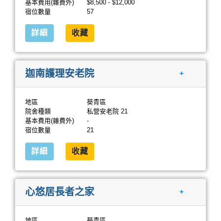
基本費用(雜費外)
$8,500 - $12,000
宿位數量
57
詳細
收藏
迦南護理安老院
+
地區
葵青區
院舍種類
私營安老院 21
基本費用(雜費外)
-
宿位數量
21
詳細
收藏
心悠居長者之家
+
地區
葵青區