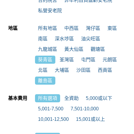
合約院舍
非牟利自負盈虧安老院
私營安老院
地區
所有地區
中西區
灣仔區
東區
南區
深水埗區
油尖旺區
九龍城區
黃大仙區
觀塘區
葵青區
荃灣區
屯門區
元朗區
北區
大埔區
沙田區
西貢區
離島區
基本費用
所有選項
全資助
5,000或以下
5,001-7,500
7,501-10,000
10,001-12,500
15,001或以上