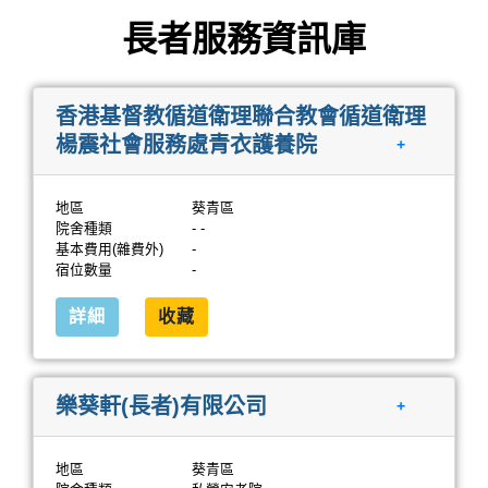
長者服務資訊庫
香港基督教循道衛理聯合教會循道衛理
楊震社會服務處青衣護養院
+
地區
葵青區
院舍種類
- -
基本費用(雜費外)
-
宿位數量
-
詳細
收藏
樂葵軒(長者)有限公司
+
地區
葵青區