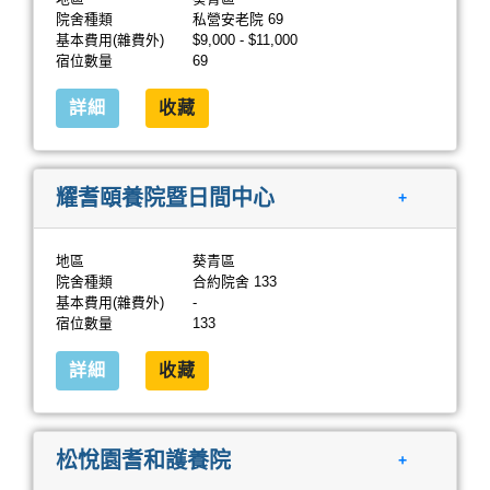
院舍種類
私營安老院 69
基本費用(雜費外)
$9,000 - $11,000
宿位數量
69
詳細
收藏
耀耆頤養院暨日間中心
+
地區
葵青區
院舍種類
合約院舍 133
基本費用(雜費外)
-
宿位數量
133
詳細
收藏
松悅園耆和護養院
+