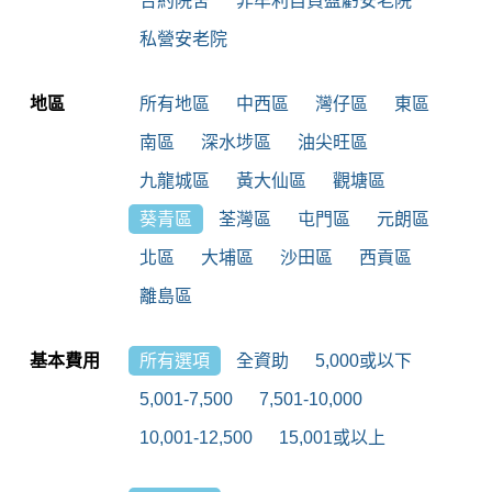
合約院舍
非牟利自負盈虧安老院
私營安老院
地區
所有地區
中西區
灣仔區
東區
南區
深水埗區
油尖旺區
九龍城區
黃大仙區
觀塘區
葵青區
荃灣區
屯門區
元朗區
北區
大埔區
沙田區
西貢區
離島區
基本費用
所有選項
全資助
5,000或以下
5,001-7,500
7,501-10,000
10,001-12,500
15,001或以上