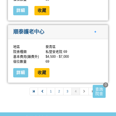
詳細
收藏
順泰護老中心
+
地區
葵青區
院舍種類
私營安老院 69
基本費用(雜費外)
$4,500 - $7,000
宿位數量
69
詳細
收藏
0
查詢
1
2
3
4
院舍