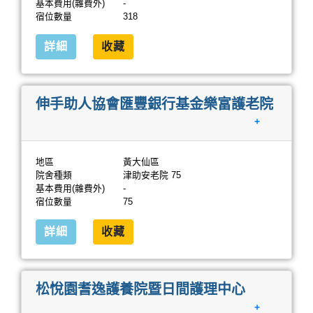
基本費用(雜費外)
-
宿位數量
318
詳細
收藏
伸手助人協會匯豐銀行基金樂富護老院
+
地區
黃大仙區
院舍種類
津助安老院 75
基本費用(雜費外)
-
宿位數量
75
詳細
收藏
松悅園耆逸護養院暨日間護理中心
+