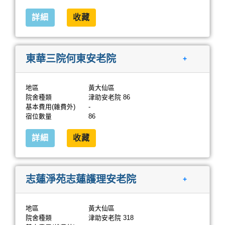
詳細
收藏
東華三院何東安老院
+
地區
黃大仙區
院舍種類
津助安老院 86
基本費用(雜費外)
-
宿位數量
86
詳細
收藏
志蓮淨苑志蓮護理安老院
+
地區
黃大仙區
院舍種類
津助安老院 318