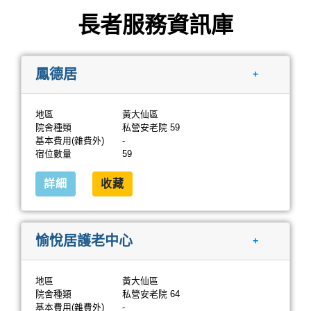
長者服務資訊庫
鳳德居
+
地區
黃大仙區
院舍種類
私營安老院 59
基本費用(雜費外)
-
宿位數量
59
詳細
收藏
愉悅居護老中心
+
地區
黃大仙區
院舍種類
私營安老院 64
基本費用(雜費外)
-