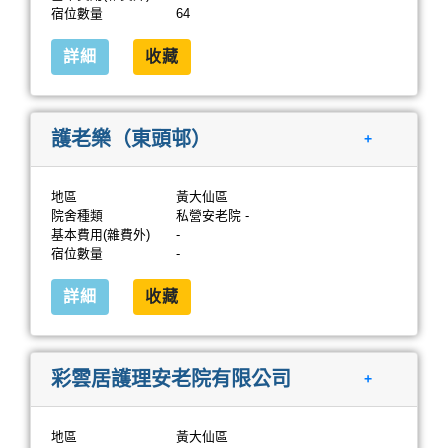
宿位數量
64
詳細
收藏
護老樂（東頭邨）
+
地區
黃大仙區
院舍種類
私營安老院 -
基本費用(雜費外)
-
宿位數量
-
詳細
收藏
彩雲居護理安老院有限公司
+
地區
黃大仙區