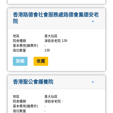
香港路德會社會服務處路德會鳳德安老
院
+
地區
黃大仙區
院舍種類
津助安老院 139
基本費用(雜費外)
-
宿位數量
139
詳細
收藏
香港聖公會護養院
+
地區
黃大仙區
院舍種類
津助安老院 -
基本費用(雜費外)
-
宿位數量
-