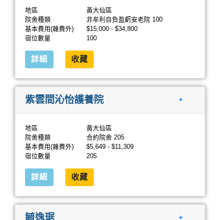
地區
黃大仙區
院舍種類
非牟利自負盈虧安老院 100
基本費用(雜費外)
$15,000 - $34,800
宿位數量
100
詳細
收藏
紫雲間沁怡護養院
+
地區
黃大仙區
院舍種類
合約院舍 205
基本費用(雜費外)
$5,649 - $11,309
宿位數量
205
詳細
收藏
毓逸琚
+