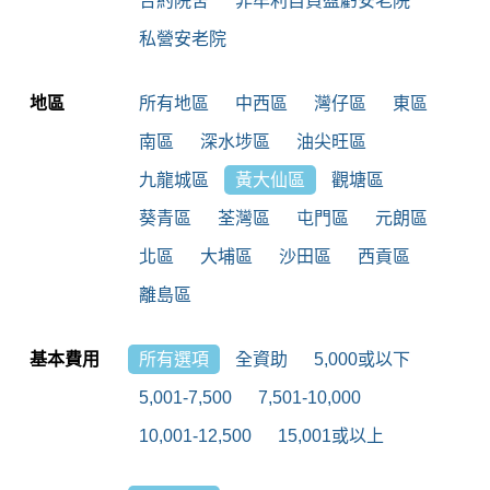
合約院舍
非牟利自負盈虧安老院
私營安老院
地區
所有地區
中西區
灣仔區
東區
南區
深水埗區
油尖旺區
九龍城區
黃大仙區
觀塘區
葵青區
荃灣區
屯門區
元朗區
北區
大埔區
沙田區
西貢區
離島區
基本費用
所有選項
全資助
5,000或以下
5,001-7,500
7,501-10,000
10,001-12,500
15,001或以上