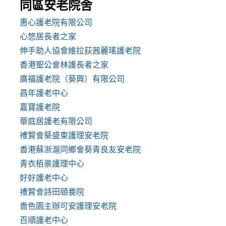
同區安老院舍
惠心護老院有限公司
心悠居長者之家
伸手助人協會維拉荻茜麗瑤護老院
香港聖公會林護長者之家
廣福護老院（葵興）有限公司
昌年護老中心
嘉寶護老院
華庭居護老有限公司
禮賢會葵盛東護理安老院
香港蘇浙滬同鄉會葵青良友安老院
青衣栢景護理中心
好好護老中心
禮賢會詩田頤養院
嗇色園主辦可安護理安老院
百順護老中心