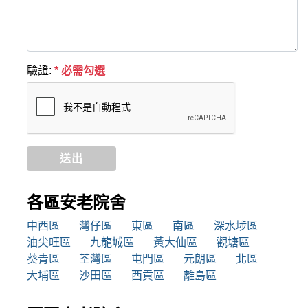
驗證:
* 必需勾選
送出
各區安老院舍
中西區
灣仔區
東區
南區
深水埗區
油尖旺區
九龍城區
黃大仙區
觀塘區
葵青區
荃灣區
屯門區
元朗區
北區
大埔區
沙田區
西貢區
離島區