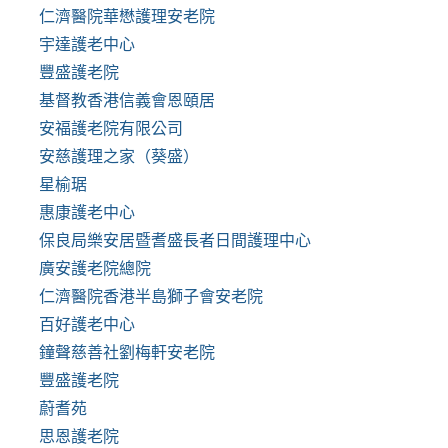
仁濟醫院華懋護理安老院
宇達護老中心
豐盛護老院
基督教香港信義會恩頤居
安福護老院有限公司
安慈護理之家（葵盛）
星榆琚
惠康護老中心
保良局樂安居暨耆盛長者日間護理中心
廣安護老院總院
仁濟醫院香港半島獅子會安老院
百好護老中心
鐘聲慈善社劉梅軒安老院
豐盛護老院
蔚耆苑
思恩護老院