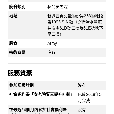
院舍類別
私營安老院
地址
新界西貢丈量約份第253約地段
第1093 S.A.號（亦稱清水灣道
井欄樹61D號二樓及61E號地下
至三樓）
膳食
Array
宗教背景
沒有
服務質素
參加認證計劃
沒有
社會福利署「安老院質素提升計劃」
已於2018年5
月完成
在最近24個月內參加社會福利署
沒有