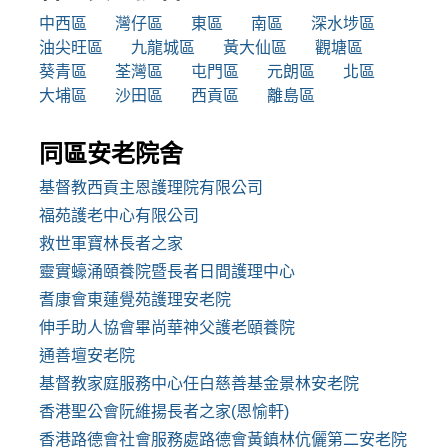
中西區
灣仔區
東區
南區
深水埗區
油尖旺區
九龍城區
黃大仙區
觀塘區
葵青區
荃灣區
屯門區
元朗區
北區
大埔區
沙田區
西貢區
離島區
同區安老院舍
基督教西貢主恩護理院有限公司
福苑護老中心有限公司
救世軍寶林長者之家
靈實蠔涌頤養院暨長者日間護理中心
耆康會東蓮覺苑護理安老院
伸手助人協會畢尚華神父護老頤養院
通善壇安老院
基督教家庭服務中心任白慈善基金景林安老院
香港聖公會阮維揚長者之家(恩愉軒)
香港路德會社會服務處路德會黃鎮林伉儷第二安老院