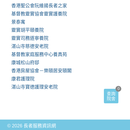
香港聖公會阮維揚長者之家
基督教靈實協會靈實護養院
景泰寓
靈實胡平頤養院
靈實司務道寧養院
湛山寺慈德安老院
基督教家庭服務中心養真苑
康城松山府邸
香港房屋協會－樂頤居安頤閣
康君護理院
湛山寺寶德護理安老院
0
查詢
院舍
© 2026 長者服務資訊網