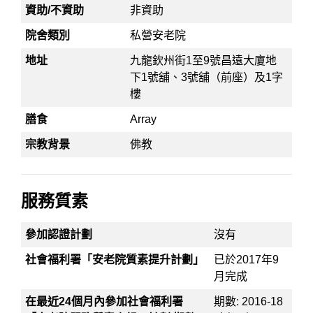
資助/不資助
非資助
院舍類別
私營安老院
地址
九龍欽州街1至9號昌遠大廈地
下1號舖、3號舖（前座）及1字
樓
膳食
Array
宗教背景
佛教
服務質素
參加認證計劃
沒有
社會福利署「安老院質素提升計劃」
已於2017年9
月完成
在最近24個月內參加社會福利署
期數: 2016-18