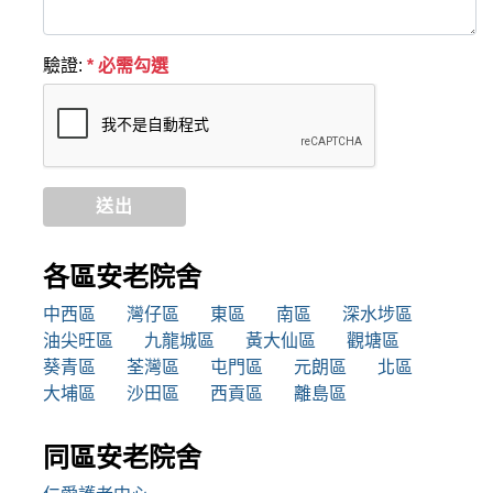
驗證:
* 必需勾選
送出
各區安老院舍
中西區
灣仔區
東區
南區
深水埗區
油尖旺區
九龍城區
黃大仙區
觀塘區
葵青區
荃灣區
屯門區
元朗區
北區
大埔區
沙田區
西貢區
離島區
同區安老院舍