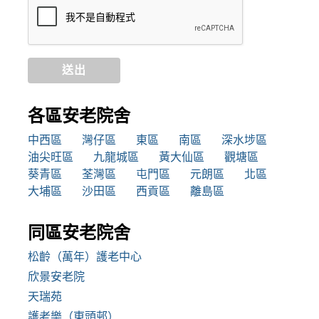
送出
各區安老院舍
中西區
灣仔區
東區
南區
深水埗區
油尖旺區
九龍城區
黃大仙區
觀塘區
葵青區
荃灣區
屯門區
元朗區
北區
大埔區
沙田區
西貢區
離島區
同區安老院舍
松齡（萬年）護老中心
欣景安老院
天瑞苑
護老樂（東頭邨）