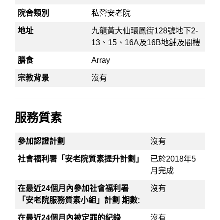
院舍類別
私營安老院
地址
九龍黃大仙環鳳街128號地下2-
13、15、16A及16B地舖及閣樓
膳食
Array
宗教背景
沒有
服務質素
參加認證計劃
沒有
社會福利署「安老院質素提升計劃」
已於2018年5
月完成
在最近24個月內參加社會福利署
沒有
「安老院服務質素小組」計劃 期數:
在最近24個月內被定罪的紀錄
沒有