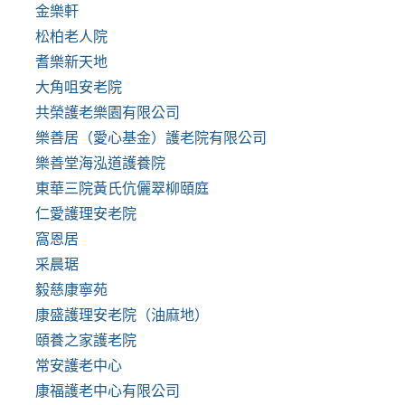
金樂軒
松柏老人院
耆樂新天地
大角咀安老院
共榮護老樂園有限公司
樂善居（愛心基金）護老院有限公司
樂善堂海泓道護養院
東華三院黃氏伉儷翠柳頤庭
仁愛護理安老院
窩恩居
采晨琚
毅慈康寧苑
康盛護理安老院（油麻地）
頤養之家護老院
常安護老中心
康福護老中心有限公司