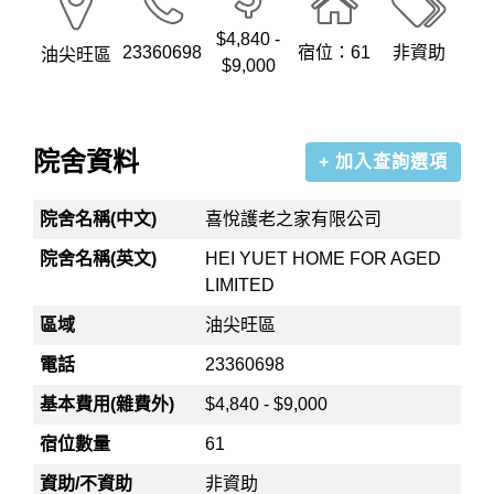
$4,840 -
23360698
宿位：61
非資助
油尖旺區
$9,000
院舍資料
+ 加入查詢選項
院舍名稱(中文)
喜悅護老之家有限公司
院舍名稱(英文)
HEI YUET HOME FOR AGED
LIMITED
區域
油尖旺區
電話
23360698
基本費用(雜費外)
$4,840 - $9,000
宿位數量
61
資助/不資助
非資助