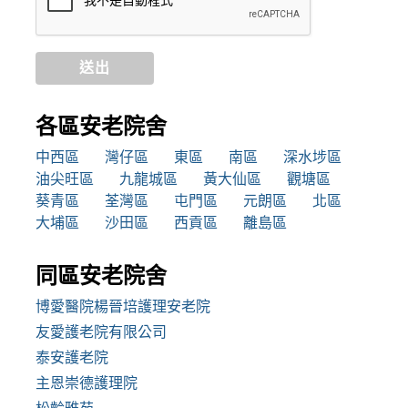
送出
各區安老院舍
中西區
灣仔區
東區
南區
深水埗區
油尖旺區
九龍城區
黃大仙區
觀塘區
葵青區
荃灣區
屯門區
元朗區
北區
大埔區
沙田區
西貢區
離島區
同區安老院舍
博愛醫院楊晉培護理安老院
友愛護老院有限公司
泰安護老院
主恩崇德護理院