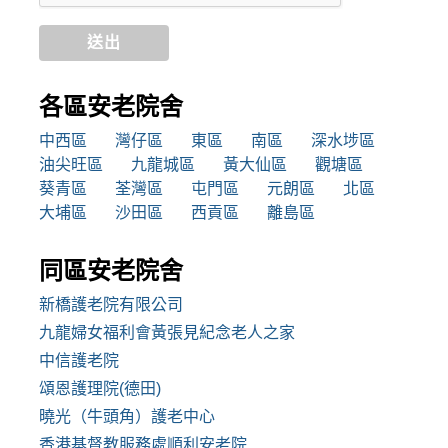
送出
各區安老院舍
中西區
灣仔區
東區
南區
深水埗區
油尖旺區
九龍城區
黃大仙區
觀塘區
葵青區
荃灣區
屯門區
元朗區
北區
大埔區
沙田區
西貢區
離島區
同區安老院舍
新橋護老院有限公司
九龍婦女福利會黃張見紀念老人之家
中信護老院
頌恩護理院(德田)
曉光（牛頭角）護老中心
香港基督教服務處順利安老院