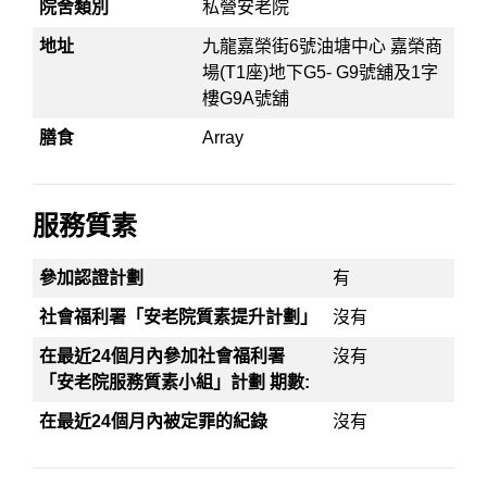
院舍類別
私營安老院
地址
九龍嘉榮街6號油塘中心 嘉榮商
場(T1座)地下G5- G9號舖及1字
樓G9A號舖
膳食
Array
服務質素
參加認證計劃
有
社會福利署「安老院質素提升計劃」
沒有
在最近24個月內參加社會福利署
沒有
「安老院服務質素小組」計劃 期數:
在最近24個月內被定罪的紀錄
沒有