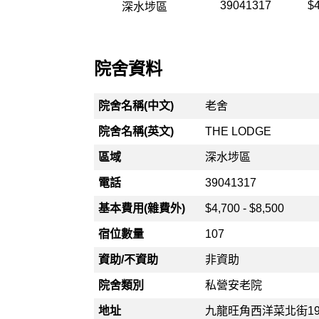
39041317
$4
深水埗區
院舍資料
院舍名稱(中文)
老舍
院舍名稱(英文)
THE LODGE
區域
深水埗區
電話
39041317
基本費用(雜費外)
$4,700 - $8,500
宿位數量
107
資助/不資助
非資助
院舍類別
私營安老院
地址
九龍旺角西洋菜北街19