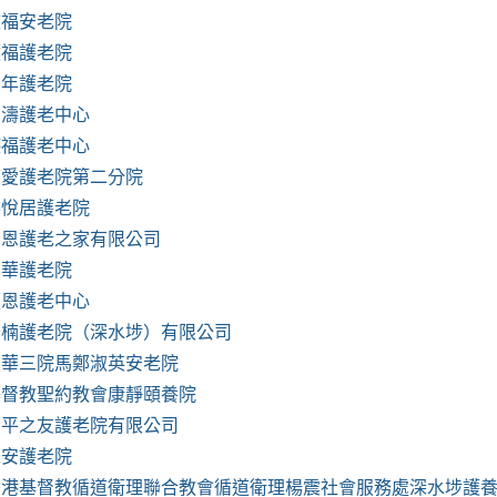
敬福安老院
順福護老院
萬年護老院
錦濤護老中心
德福護老中心
慈愛護老院第二分院
華悅居護老院
松恩護老之家有限公司
中華護老院
順恩護老中心
慶楠護老院（深水埗）有限公司
東華三院馬鄭淑英安老院
基督教聖約教會康靜頤養院
和平之友護老院有限公司
仁安護老院
香港基督教循道衛理聯合教會循道衛理楊震社會服務處深水埗護