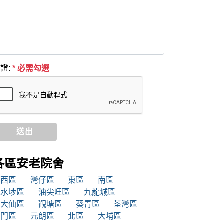
證:
* 必需勾選
送出
各區安老院舍
中西區
灣仔區
東區
南區
深水埗區
油尖旺區
九龍城區
黃大仙區
觀塘區
葵青區
荃灣區
屯門區
元朗區
北區
大埔區