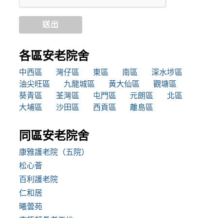
送出
各區安老院舍
中西區
灣仔區
東區
南區
深水埗區
油尖旺區
九龍城區
黃大仙區
觀塘區
葵青區
荃灣區
屯門區
元朗區
北區
大埔區
沙田區
西貢區
離島區
同區安老院舍
康雅護老院（五院）
松心薈
百利護老院
仁和居
曦蕓苑