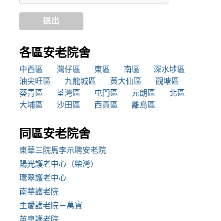
送出
各區安老院舍
中西區
灣仔區
東區
南區
深水埗區
油尖旺區
九龍城區
黃大仙區
觀塘區
葵青區
荃灣區
屯門區
元朗區
北區
大埔區
沙田區
西貢區
離島區
同區安老院舍
東華三院馬李示聘安老院
陽光護老中心（柴灣）
環翠護老中心
南華護老院
主愛護老院－萬寶
英皇護老院