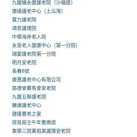
九龍塘永健護老院（沙福道）
康達護老中心（土瓜灣）
寶力護老院
頌恩護理院
中華海岸老人院
永安老人健康中心（第一分院）
瑞愛護老院第一分院
明月安老院
長春8號
康惠護老中心有限公司
路德會賽馬會安老院
九龍五聯護老院
騰達護老中心
健達耆老之家
保良局壬午年耆樂居
東華三院黃祖棠護理安老院