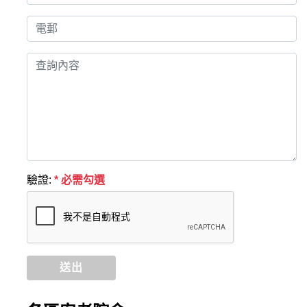
驗證:
* 必需勾選
送出