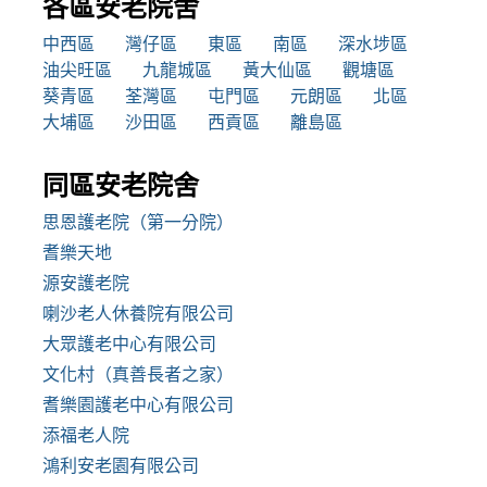
各區安老院舍
中西區
灣仔區
東區
南區
深水埗區
油尖旺區
九龍城區
黃大仙區
觀塘區
葵青區
荃灣區
屯門區
元朗區
北區
大埔區
沙田區
西貢區
離島區
同區安老院舍
思恩護老院（第一分院）
耆樂天地
源安護老院
喇沙老人休養院有限公司
大眾護老中心有限公司
文化村（真善長者之家）
耆樂園護老中心有限公司
添福老人院
鴻利安老園有限公司