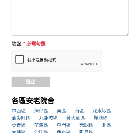
驗證:
* 必需勾選
送出
各區安老院舍
中西區
灣仔區
東區
南區
深水埗區
油尖旺區
九龍城區
黃大仙區
觀塘區
葵青區
荃灣區
屯門區
元朗區
北區
大埔區
沙田區
西貢區
離島區