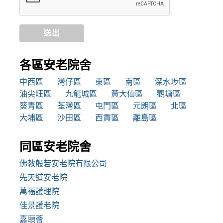
送出
各區安老院舍
中西區
灣仔區
東區
南區
深水埗區
油尖旺區
九龍城區
黃大仙區
觀塘區
葵青區
荃灣區
屯門區
元朗區
北區
大埔區
沙田區
西貢區
離島區
同區安老院舍
佛教般若安老院有限公司
先天道安老院
萬福護理院
佳景護老院
嘉頤薈