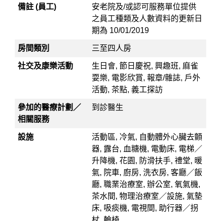
備註 (員工)
安老院及/或認可服務單位提供
之員工種類及人數資料的更新日
期為 10/01/2019
房間類別
三至四人房
社交及康樂活動
生日會, 節日慶祝, 興趣班, 麻雀
耍樂, 電影欣賞, 報章/雜誌, 戶外
活動, 茶點, 義工探訪
參加的醫療計劃／
到診醫生
相關服務
設施
活動區, 冷氣, 自動體外心臟去顫
器, 露台, 血糖機, 電動床, 電梯／
升降機, 花園, 防滑扶手, 禮堂, 暖
氣, 院車, 廚房, 洗衣房, 客廳／飯
廳, 職業治療室, 辦公室, 氧氣機,
茶水間, 物理治療室／設施, 氣墊
床, 吸痰機, 電視間, 助行器／拐
杖, 輪椅