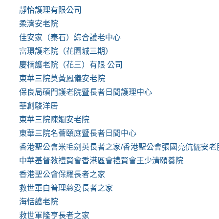
靜怡護理有限公司
柔濟安老院
佳安家（秦石）綜合護老中心
富璟護老院（花園城三期）
慶楠護老院（花三）有限 公司
東華三院莫黃鳳儀安老院
保良局碩門護老院暨長者日間護理中心
華創駿洋居
東華三院陳嫺安老院
東華三院名薈頤庭暨長者日間中心
香港聖公會米毛劍英長者之家/香港聖公會張國亮伉儷安老
中華基督教禮賢會香港區會禮賢會王少清頤養院
香港聖公會保羅長者之家
救世軍白普理慈愛長者之家
海恬護老院
救世軍隆亨長者之家