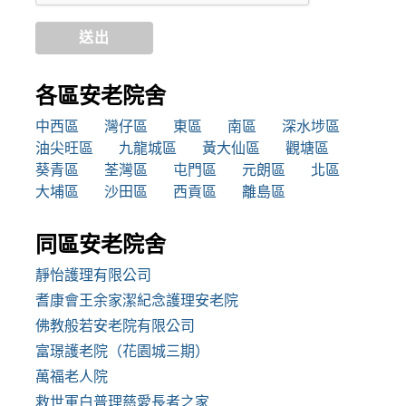
送出
各區安老院舍
中西區
灣仔區
東區
南區
深水埗區
油尖旺區
九龍城區
黃大仙區
觀塘區
葵青區
荃灣區
屯門區
元朗區
北區
大埔區
沙田區
西貢區
離島區
同區安老院舍
靜怡護理有限公司
耆康會王余家潔紀念護理安老院
佛教般若安老院有限公司
富璟護老院（花園城三期）
萬福老人院
救世軍白普理慈愛長者之家