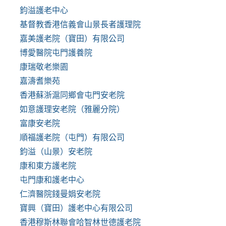
鈞溢護老中心
基督教香港信義會山景長者護理院
嘉美護老院（寶田）有限公司
博愛醫院屯門護養院
康瑞敬老樂園
嘉濤耆樂苑
香港蘇浙滬同鄉會屯門安老院
如意護理安老院（雅麗分院）
富康安老院
順福護老院（屯門）有限公司
鈞溢（山景）安老院
康和東方護老院
屯門康和護老中心
仁濟醫院錢曼娟安老院
寶興（寶田）護老中心有限公司
香港穆斯林聯會哈智林世德護老院