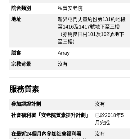
院舍類別
私營安老院
地址
新界屯門丈量約份第131約地段
第1416及1417號地下至三樓
（亦稱良田村101及102號地下
至三樓）
膳食
Array
宗教背景
沒有
服務質素
參加認證計劃
沒有
社會福利署「安老院質素提升計劃」
已於2018年5
月完成
在最近24個月內參加社會福利署
沒有