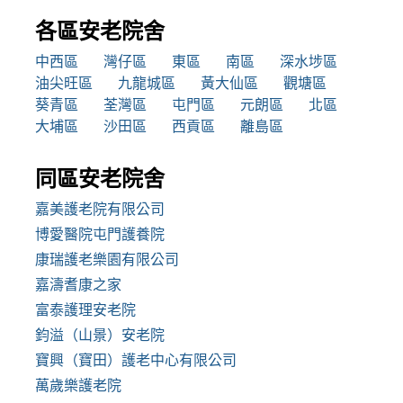
各區安老院舍
中西區
灣仔區
東區
南區
深水埗區
油尖旺區
九龍城區
黃大仙區
觀塘區
葵青區
荃灣區
屯門區
元朗區
北區
大埔區
沙田區
西貢區
離島區
同區安老院舍
嘉美護老院有限公司
博愛醫院屯門護養院
康瑞護老樂園有限公司
嘉濤耆康之家
富泰護理安老院
鈞溢（山景）安老院
寶興（寶田）護老中心有限公司
萬歲樂護老院