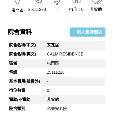
25111228
-
宿位：0
非資助
屯門區
院舍資料
+ 加入查詢選項
院舍名稱(中文)
安定居
院舍名稱(英文)
CALM RESIDENCE
區域
屯門區
電話
25111228
基本費用(雜費外)
-
宿位數量
0
資助/不資助
非資助
院舍類別
私營安老院