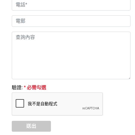
驗證:
* 必需勾選
送出