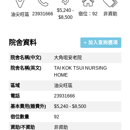
$5,240 -
23931666
宿位：92
非資助
油尖旺區
$8,500
院舍資料
+ 加入查詢選項
院舍名稱(中文)
大角咀安老院
院舍名稱(英文)
TAI KOK TSUI NURSING
HOME
區域
油尖旺區
電話
23931666
基本費用(雜費外)
$5,240 - $8,500
宿位數量
92
資助/不資助
非資助