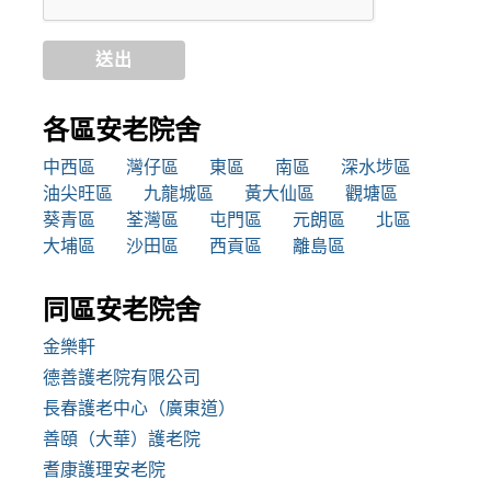
送出
各區安老院舍
中西區
灣仔區
東區
南區
深水埗區
油尖旺區
九龍城區
黃大仙區
觀塘區
葵青區
荃灣區
屯門區
元朗區
北區
大埔區
沙田區
西貢區
離島區
同區安老院舍
金樂軒
德善護老院有限公司
長春護老中心（廣東道）
善頤（大華）護老院
耆康護理安老院