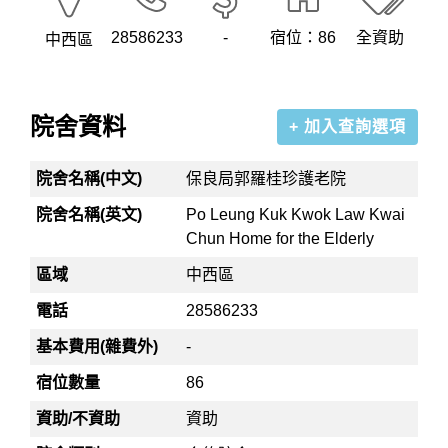
28586233
-
宿位：86
全資助
中西區
院舍資料
+ 加入查詢選項
院舍名稱(中文)
保良局郭羅桂珍護老院
院舍名稱(英文)
Po Leung Kuk Kwok Law Kwai
Chun Home for the Elderly
區域
中西區
電話
28586233
基本費用(雜費外)
-
宿位數量
86
資助/不資助
資助