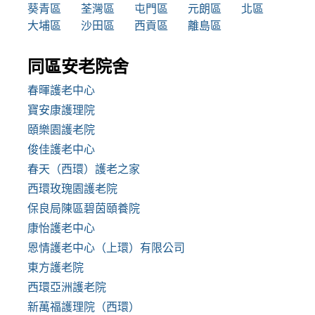
葵青區
荃灣區
屯門區
元朗區
北區
大埔區
沙田區
西貢區
離島區
同區安老院舍
春暉護老中心
寶安康護理院
頤樂園護老院
俊佳護老中心
春天（西環）護老之家
西環玫瑰園護老院
保良局陳區碧茵頤養院
康怡護老中心
恩情護老中心（上環）有限公司
東方護老院
西環亞洲護老院
新萬福護理院（西環）