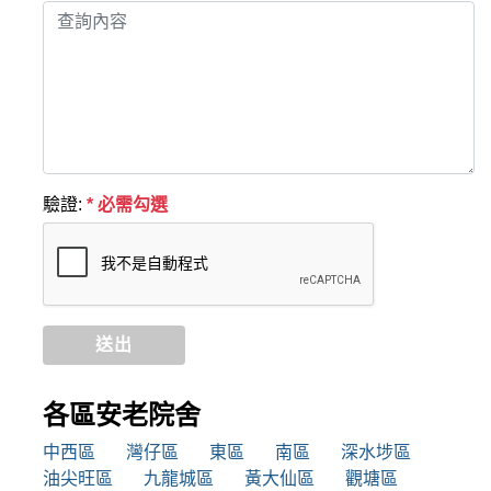
驗證:
* 必需勾選
送出
各區安老院舍
中西區
灣仔區
東區
南區
深水埗區
油尖旺區
九龍城區
黃大仙區
觀塘區