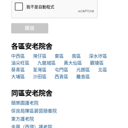
送出
各區安老院舍
中西區
灣仔區
東區
南區
深水埗區
油尖旺區
九龍城區
黃大仙區
觀塘區
葵青區
荃灣區
屯門區
元朗區
北區
大埔區
沙田區
西貢區
離島區
同區安老院舍
頤樂園護老院
保良局陳區碧茵頤養院
東方護老院
金華（西環）護老院