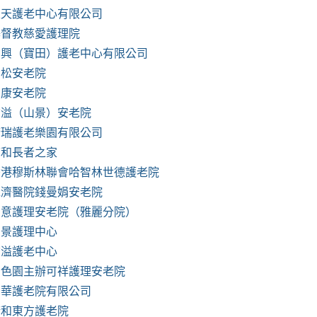
天天護老中心有限公司
基督教慈愛護理院
寶興（寶田）護老中心有限公司
青松安老院
富康安老院
鈞溢（山景）安老院
康瑞護老樂園有限公司
慈和長者之家
香港穆斯林聯會哈智林世德護老院
仁濟醫院錢曼娟安老院
如意護理安老院（雅麗分院）
栢景護理中心
鈞溢護老中心
嗇色園主辦可祥護理安老院
嘉華護老院有限公司
康和東方護老院