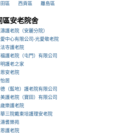
沙田區
西貢區
離島區
同區安老院舍
輝濤護老院（安麗分院）
光愛中心有限公司-光愛敬老院
妙法寺護老院
順福護老院（屯門）有限公司
崇明護老之家
淨恩安老院
青怡居
基德（藍地）護老院有限公司
嘉美護老院（寶田）有限公司
萬歲樂護老院
東華三院戴東培護理安老院
嘉濤耆樂苑
明恩護老院