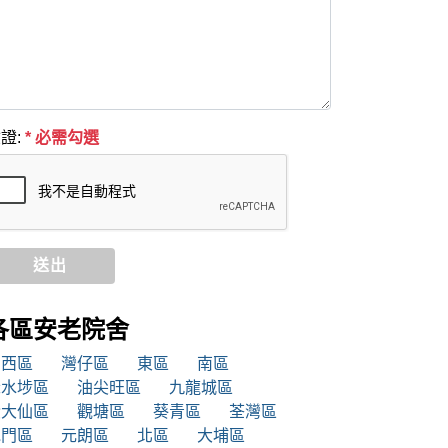
證:
* 必需勾選
送出
各區安老院舍
中西區
灣仔區
東區
南區
深水埗區
油尖旺區
九龍城區
黃大仙區
觀塘區
葵青區
荃灣區
屯門區
元朗區
北區
大埔區