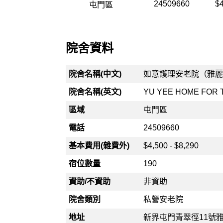
24509660
$4
屯門區
院舍資料
院舍名稱(中文)
如意護理安老院（雅
院舍名稱(英文)
YU YEE HOME FOR 
區域
屯門區
電話
24509660
基本費用(雜費外)
$4,500 - $8,290
宿位數量
190
資助/不資助
非資助
院舍類別
私營安老院
地址
新界屯門青翠徑11號