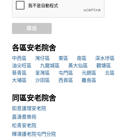
送出
各區安老院舍
中西區
灣仔區
東區
南區
深水埗區
油尖旺區
九龍城區
黃大仙區
觀塘區
葵青區
荃灣區
屯門區
元朗區
北區
大埔區
沙田區
西貢區
離島區
同區安老院舍
如意護理安老院
嘉濤耆樂苑
松青安老院
輝濤護老院屯門分院