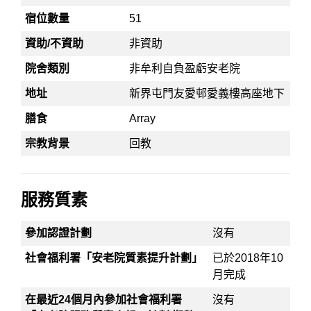
宿位數量
51
資助/不資助
非資助
院舍類別
非牟利自負盈虧安老院
地址
新界屯門友愛邨愛義樓高座地下
膳食
Array
宗教背景
回教
服務質素
參加認證計劃
沒有
社會福利署「安老院質素提升計劃」
已於2018年10
月完成
在最近24個月內參加社會福利署
沒有