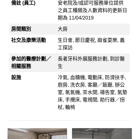
備註 (員工)
安老院及/或認可服務單位提供
之員工種類及人數資料的更新日
期為 11/04/2019
房間類別
大房
社交及康樂活動
生日會, 節日慶祝, 麻雀耍樂, 義
工探訪
參加的醫療計劃／
長者牙科外展服務計劃, 到診醫
相關服務
生
設施
冷氣, 血糖機, 電動床, 防滑扶手,
廚房, 洗衣房, 客廳／飯廳, 辦公
室, 氧氣機, 茶水間, 禱告室, 氣墊
床, 手攪床, 電視間, 助行器／拐
杖, 輪椅