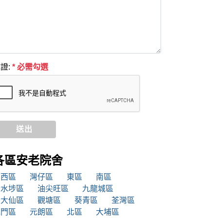
證:
* 必需勾選
送出
各區安老院舍
中西區
灣仔區
東區
南區
深水埗區
油尖旺區
九龍城區
黃大仙區
觀塘區
葵青區
荃灣區
屯門區
元朗區
北區
大埔區