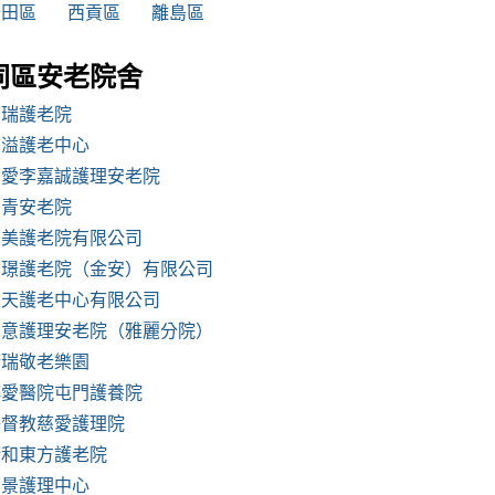
沙田區
西貢區
離島區
同區安老院舍
均瑞護老院
鈞溢護老中心
明愛李嘉誠護理安老院
松青安老院
嘉美護老院有限公司
富璟護老院（金安）有限公司
天天護老中心有限公司
如意護理安老院（雅麗分院）
康瑞敬老樂園
博愛醫院屯門護養院
基督教慈愛護理院
康和東方護老院
栢景護理中心