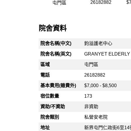
26182882
$7
屯門區
院舍資料
院舍名稱(中文)
鈞溢護老中心
院舍名稱(英文)
GRANYET ELDERLY
區域
屯門區
電話
26182882
基本費用(雜費外)
$7,000 - $8,500
宿位數量
173
資助/不資助
非資助
院舍類別
私營安老院
地址
新界屯門仁政街6至14