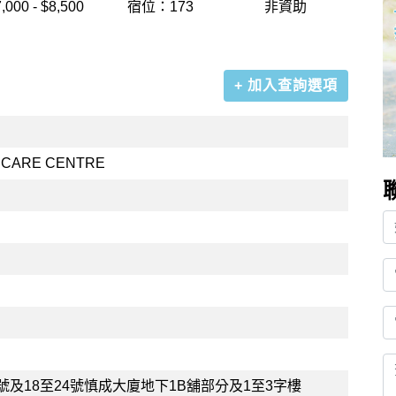
,000 - $8,500
宿位：173
非資助
+ 加入查詢選項
 CARE CENTRE
號及18至24號慎成大廈地下1B舖部分及1至3字樓