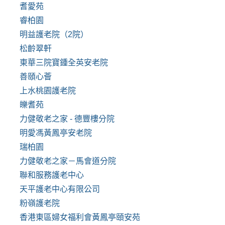
耆愛苑
睿柏園
明益護老院（2院）
松齡翠軒
東華三院寶鍾全英安老院
善頤心薈
上水桃園護老院
皪耆苑
力健敬老之家 - 德豐樓分院
明愛馮黃鳳亭安老院
瑞柏園
力健敬老之家－馬會道分院
聯和服務護老中心
天平護老中心有限公司
粉嶺護老院
香港東區婦女福利會黃鳳亭頤安苑