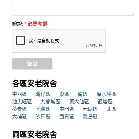
驗證:
* 必需勾選
送出
各區安老院舍
中西區
灣仔區
東區
南區
深水埗區
油尖旺區
九龍城區
黃大仙區
觀塘區
葵青區
荃灣區
屯門區
元朗區
北區
大埔區
沙田區
西貢區
離島區
同區安老院舍