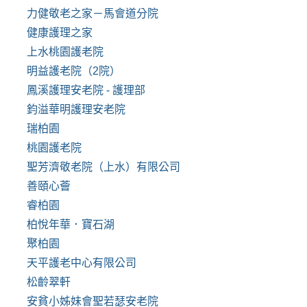
力健敬老之家－馬會道分院
健康護理之家
上水桃園護老院
明益護老院（2院）
鳳溪護理安老院 - 護理部
鈞溢華明護理安老院
瑞柏園
桃園護老院
聖芳濟敬老院（上水）有限公司
善頤心薈
睿柏園
柏悅年華．寶石湖
聚柏園
天平護老中心有限公司
松齡翠軒
安貧小姊妹會聖若瑟安老院