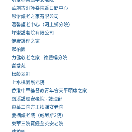
華創古洞護養院暨日間中心
恩怡護老之家有限公司
溫馨護老中心（河上鄉分院）
坪輋護老院有限公司
健康護理之家
聚柏園
力健敬老之家 - 德豐樓分院
耆愛苑
松齡翠軒
上水桃園護老院
香港中華基督教青年會天平頤康之家
鳳溪護理安老院 - 護理部
東華三院方王換娣安老院
慶楠護老院（威尼斯2院）
東華三院寶鍾全英安老院
瑞柏園