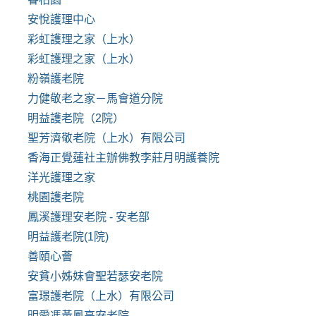
安悅護理中心
彩虹護理之家（上水）
彩虹護理之家（上水）
粉嶺護老院
力健敬老之家－馬會道分院
明益護老院（2院）
聖芳濟敬老院（上水）有限公司
香海正覺蓮社主辦佛教李莊月明護養院
洋光護理之家
桃園護老院
鳳溪護理安老院 - 安老部
明益護老院(1院)
善頤心薈
安貧小姊妹會聖若瑟安老院
富璟護老院（上水）有限公司
明愛馮黃鳳亭安老院