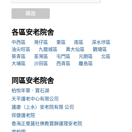
送出
各區安老院舍
中西區
灣仔區
東區
南區
深水埗區
油尖旺區
九龍城區
黃大仙區
觀塘區
葵青區
荃灣區
屯門區
元朗區
北區
大埔區
沙田區
西貢區
離島區
同區安老院舍
柏悅年華．寶石湖
天平護老中心有限公司
護康（上水）安老院有限 公司
保健護老院
香海正覺蓮社佛教寶靜護理安老院
睿柏園