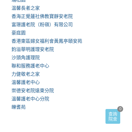
温馨長者之家
香海正覺蓮社佛教寶靜安老院
富璟護老院（粉嶺）有限公司
豪庭園
香港東區婦女福利會黃鳳亭頤安苑
鈞溢華明護理安老院
沙頭角護理院
聯和服務護老中心
力健敬老之家
溫馨護老中心
崇德安老院遠東分院
溫馨護老中心分院
皪耆苑
0
查詢
院舍