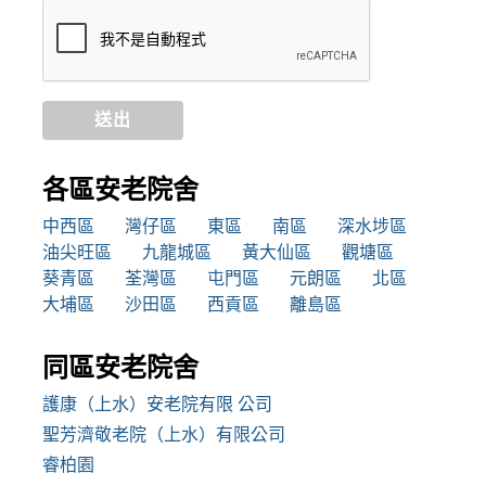
送出
各區安老院舍
中西區
灣仔區
東區
南區
深水埗區
油尖旺區
九龍城區
黃大仙區
觀塘區
葵青區
荃灣區
屯門區
元朗區
北區
大埔區
沙田區
西貢區
離島區
同區安老院舍
護康（上水）安老院有限 公司
聖芳濟敬老院（上水）有限公司
睿柏園