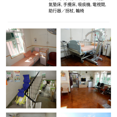
氣墊床, 手攪床, 吸痰機, 電視間,
助行器／拐杖, 輪椅