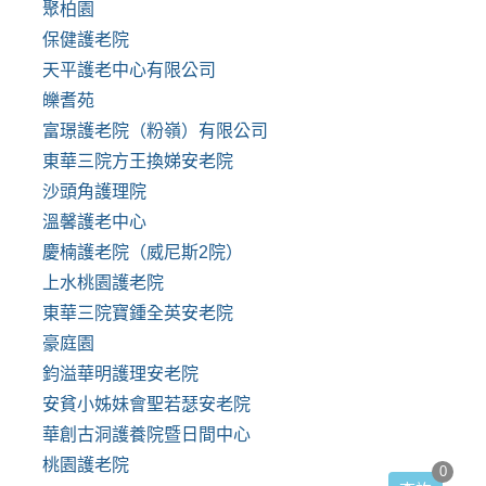
聚柏園
保健護老院
天平護老中心有限公司
皪耆苑
富璟護老院（粉嶺）有限公司
東華三院方王換娣安老院
沙頭角護理院
溫馨護老中心
慶楠護老院（威尼斯2院）
上水桃園護老院
東華三院寶鍾全英安老院
豪庭園
鈞溢華明護理安老院
安貧小姊妹會聖若瑟安老院
華創古洞護養院暨日間中心
桃園護老院
0