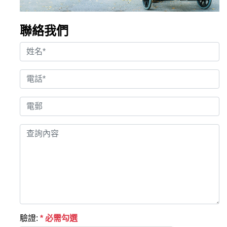
聯絡我們
驗證:
* 必需勾選