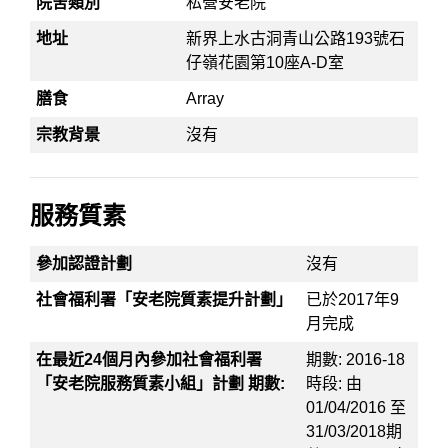
院舍類別
私營安老院
地址
新界上水古洞青山公路193號石
仔嶺花園第10座A-D室
膳食
Array
宗教背景
沒有
服務質素
參加認證計劃
沒有
社會福利署「安老院質素提升計劃」
已於2017年9
月完成
在最近24個月內參加社會福利署
期數: 2016-18
「安老院服務質素小組」計劃 期數:
時段: 由
01/04/2016 至
31/03/2018期