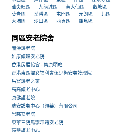
油尖旺區
九龍城區
黃大仙區
觀塘區
葵青區
荃灣區
屯門區
元朗區
北區
大埔區
沙田區
西貢區
離島區
同區安老院舍
麗濤護老院
維康護理安老院
香港房屋協會 - 雋康頤庭
香港東區婦女福利會伍少梅安老護理院
馬寶護老之家
高高護老中心
康健護老院
瑞安護老中心（興華）有限公司
恩慈安老院
東華三院馬李示聘安老院
環翠護老中心