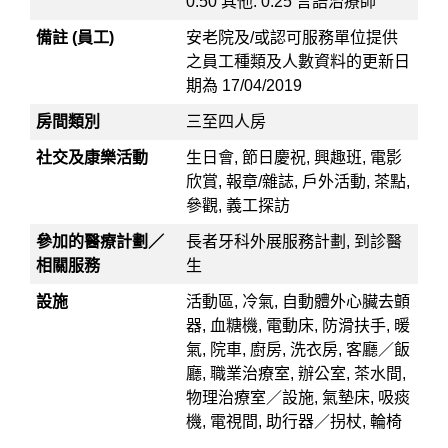
0.50 其他: 0.25 言語治療師
備註 (員工)
安老院及/或認可服務單位提供
之員工種類及人數資料的更新日
期為 17/04/2019
房間類別
三至四人房
社交及康樂活動
生日會, 節日慶祝, 興趣班, 電影
欣賞, 報章/雜誌, 戶外活動, 茶點,
參觀, 義工探訪
參加的醫療計劃／
長者牙科外展服務計劃, 到診醫
相關服務
生
設施
活動區, 冷氣, 自動體外心臟去顫
器, 血糖機, 電動床, 防滑扶手, 暖
氣, 院車, 廚房, 洗衣房, 客廳／飯
廳, 職業治療室, 辦公室, 茶水間,
物理治療室／設施, 氣墊床, 吸痰
機, 電視間, 助行器／拐杖, 輪椅