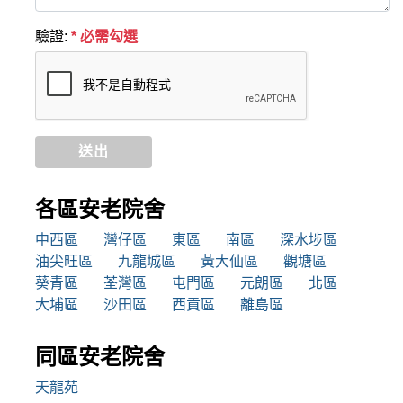
驗證:
* 必需勾選
送出
各區安老院舍
中西區
灣仔區
東區
南區
深水埗區
油尖旺區
九龍城區
黃大仙區
觀塘區
葵青區
荃灣區
屯門區
元朗區
北區
大埔區
沙田區
西貢區
離島區
同區安老院舍
天龍苑