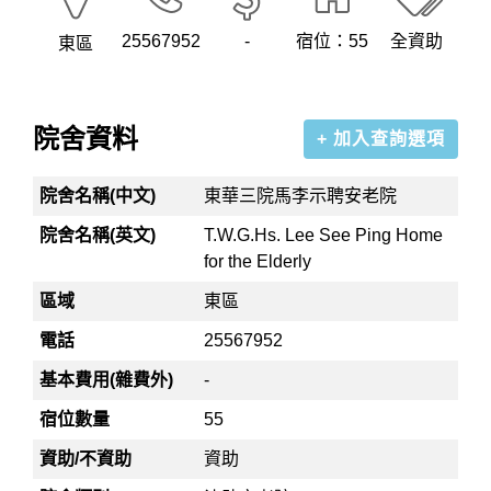
25567952
-
宿位：55
全資助
東區
院舍資料
+ 加入查詢選項
院舍名稱(中文)
東華三院馬李示聘安老院
院舍名稱(英文)
T.W.G.Hs. Lee See Ping Home
for the Elderly
區域
東區
電話
25567952
基本費用(雜費外)
-
宿位數量
55
資助/不資助
資助