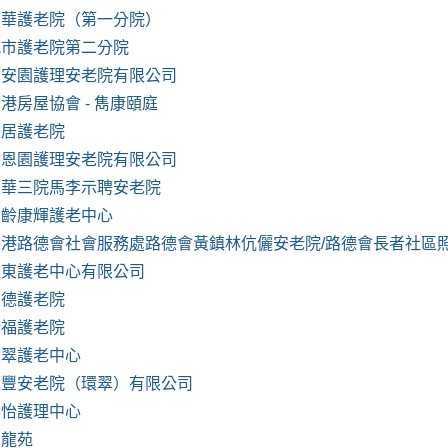
南華護老院（第一分院）
城市護老院第二分院
耆安園護理安老院有限公司
港房屋協會 - 雋康頤庭
雅居護老院
耆恩園護理安老院有限公司
東華三院馬李示聘安老院
松齡康輝護老中心
香港路德會社會服務處路德會黃鎮林伉儷安老院/路德會長者社區
耀東護老中心有限公司
潤德護老院
康福護老院
環翠護老中心
滙豐安老院（環翠）有限公司
樂怡護理中心
天龍苑