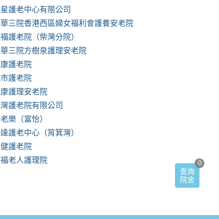
木星護老中心有限公司
東華三院香港西區婦女福利會護養安老院
順福護老院（柴灣分院）
東華三院方樹泉護理安老院
慶康護老院
城市護老院
維康護理安老院
翠灣護老院有限公司
護老樂（富怡）
騰達護老中心（筲箕灣）
保健護老院
康福老人護理院
0
查詢
院舍