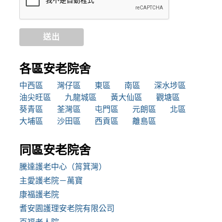
送出
各區安老院舍
中西區
灣仔區
東區
南區
深水埗區
油尖旺區
九龍城區
黃大仙區
觀塘區
葵青區
荃灣區
屯門區
元朗區
北區
大埔區
沙田區
西貢區
離島區
同區安老院舍
騰達護老中心（筲箕灣）
主愛護老院－萬寶
康福護老院
耆安園護理安老院有限公司