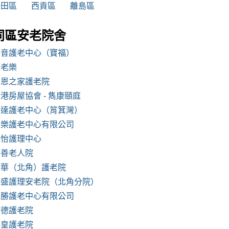
沙田區
西貢區
離島區
同區安老院舍
福音護老中心（寶福）
護老樂
主恩之家護老院
港房屋協會 - 雋康頤庭
騰達護老中心（筲箕灣）
安樂護老中心有限公司
樂怡護理中心
樂善老人院
金華（北角）護老院
康盛護理安老院（北角分院）
錦勝護老中心有限公司
聖德護老院
英皇護老院