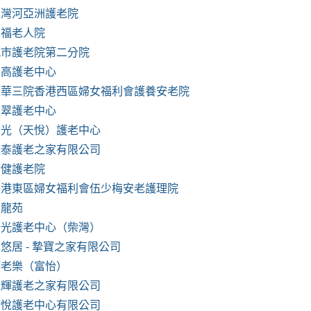
西灣河亞洲護老院
百福老人院
城市護老院第二分院
高高護老中心
東華三院香港西區婦女福利會護養安老院
環翠護老中心
陽光（天悅）護老中心
康泰護老之家有限公司
康健護老院
香港東區婦女福利會伍少梅安老護理院
天龍苑
陽光護老中心（柴灣）
悠居 - 摯寶之家有限公司
護老樂（富怡）
聖輝護老之家有限公司
康悅護老中心有限公司