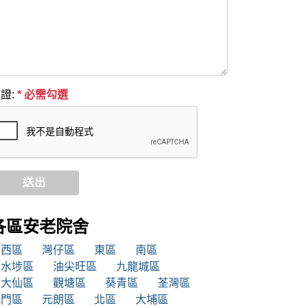
證:
* 必需勾選
送出
各區安老院舍
中西區
灣仔區
東區
南區
深水埗區
油尖旺區
九龍城區
黃大仙區
觀塘區
葵青區
荃灣區
屯門區
元朗區
北區
大埔區