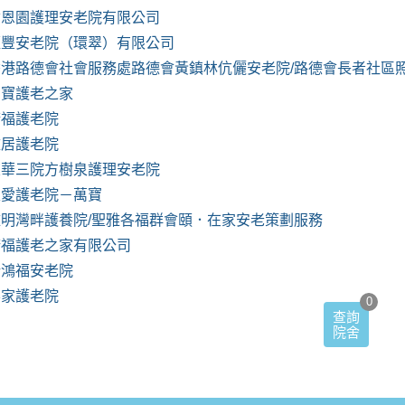
耆恩園護理安老院有限公司
滙豐安老院（環翠）有限公司
香港路德會社會服務處路德會黃鎮林伉儷安老院/路德會長者社區
馬寶護老之家
康福護老院
雅居護老院
東華三院方樹泉護理安老院
主愛護老院－萬寶
雅明灣畔護養院/聖雅各福群會頤．在家安老策劃服務
康福護老之家有限公司
新鴻福安老院
樂家護老院
0
查詢
院舍