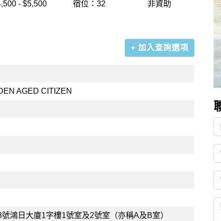
,500 - $5,500
宿位：32
非資助
+ 加入查詢選項
DEN AGED CITIZEN
3號鴻日大廈1字樓1號室及2號室（亦稱A及B室）