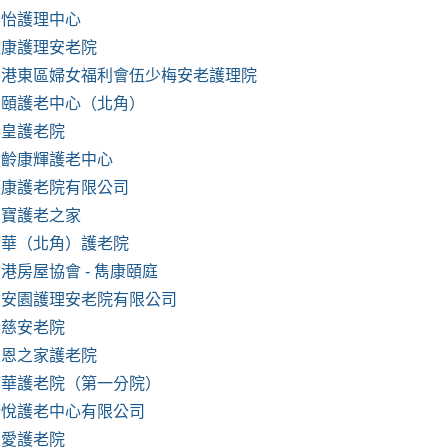
樂怡護理中心
維康護理安老院
香港東區婦女福利會伍少梅安老護理院
嘉頤護老中心（北角）
英皇護老院
松齡康輝護老中心
頤康護老院有限公司
馬寶護老之家
金華（北角）護老院
港房屋協會 - 雋康頤庭
耆安園護理安老院有限公司
恩慈安老院
主恩之家護老院
南華護老院（第一分院）
康悅護老中心有限公司
主愛護老院