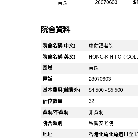
28070603
$4
東區
院舍資料
院舍名稱(中文)
康健護老院
院舍名稱(英文)
HONG-KIN FOR GOL
區域
東區
電話
28070603
基本費用(雜費外)
$4,500 - $5,500
宿位數量
32
資助/不資助
非資助
院舍類別
私營安老院
地址
香港北角北角道11至1