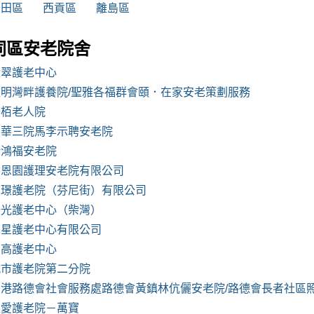
沙田區
西貢區
離島區
同區安老院舍
環翠護老中心
雅明灣畔護養院/聖雅各福群會頤．在家安老策劃服務
松栢老人院
東華三院馬李示聘安老院
新鴻福安老院
耆恩園護理安老院有限公司
富璟護老院（芬尼街）有限公司
陽光護老中心（柴灣）
木星護老中心有限公司
高高護老中心
城市護老院第二分院
香港路德會社會服務處路德會黃鎮林伉儷安老院/路德會長者社區
主愛護老院－萬寶