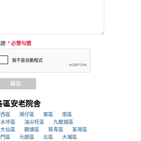
證:
* 必需勾選
送出
各區安老院舍
中西區
灣仔區
東區
南區
深水埗區
油尖旺區
九龍城區
黃大仙區
觀塘區
葵青區
荃灣區
屯門區
元朗區
北區
大埔區